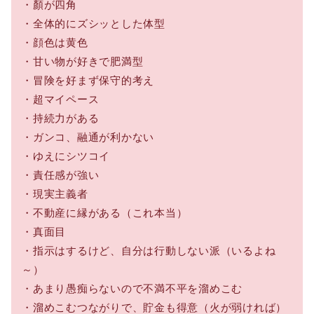
・顏が四角
・全体的にズシッとした体型
・顔色は黄色
・甘い物が好きで肥満型
・冒険を好まず保守的考え
・超マイペース
・持続力がある
・ガンコ、融通が利かない
・ゆえにシツコイ
・責任感が強い
・現実主義者
・不動産に縁がある（これ本当）
・真面目
・指示はするけど、自分は行動しない派（いるよね
～）
・あまり愚痴らないので不満不平を溜めこむ
・溜めこむつながりで、貯金も得意（火が弱ければ）