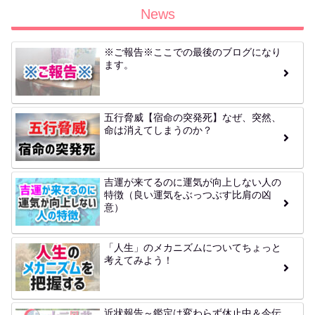
News
※ご報告※ここでの最後のブログになり
ます。
五行脅威【宿命の突発死】なぜ、突然、
命は消えてしまうのか？
吉運が来てるのに運気が向上しない人の
特徴（良い運気をぶっつぶす比肩の凶
意）
「人生」のメカニズムについてちょっと
考えてみよう！
近状報告～鑑定は変わらず休止中＆今伝