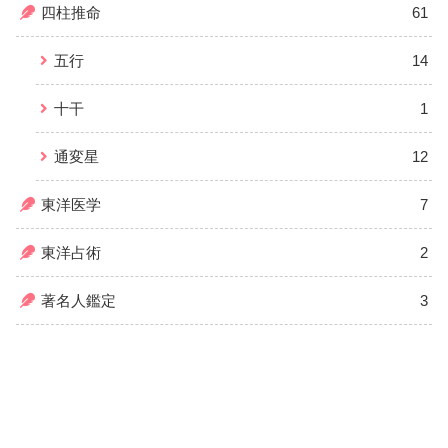
四柱推命
61
五行
14
十干
1
通変星
12
東洋医学
7
東洋占術
2
著名人鑑定
3