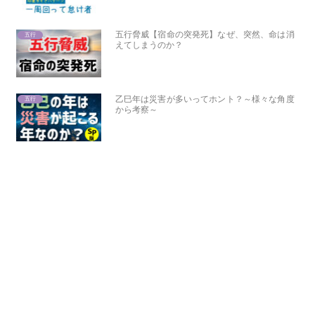
五行脅威【宿命の突発死】なぜ、突然、命は消
五行
えてしまうのか？
乙巳年は災害が多いってホント？～様々な角度
五行
から考察～