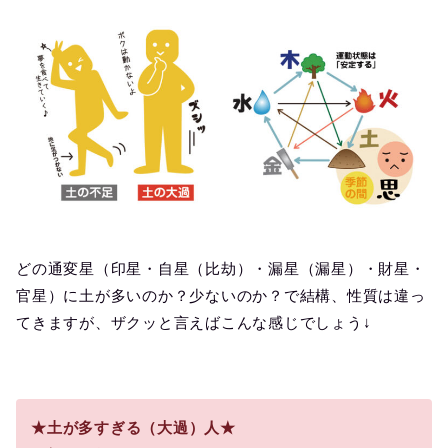
どの通変星（印星・自星（比劫）・漏星（漏星）・財星・
官星）に土が多いのか？少ないのか？で結構、性質は違っ
てきますが、ザクッと言えばこんな感じでしょう↓
★土が多すぎる（大過）人★