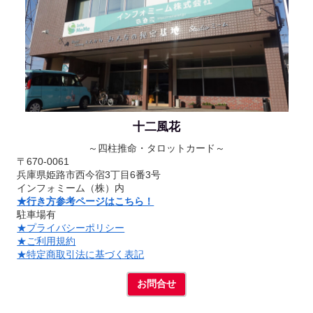
十二風花
～四柱推命・タロットカード～
〒670-0061
兵庫県姫路市西今宿3丁目6番3号
インフォミーム（株）内
★行き方参考ページはこちら！
駐車場有
★プライバシーポリシー
★ご利用規約
★特定商取引法に基づく表記
お問合せ